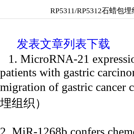
RP5311/RP5312石
发表文章列表下载
1. MicroRNA‑21 expression 
patients with gastric carcino
migration of gastric ca
埋组织）
2. MiR-1268b confers chemos