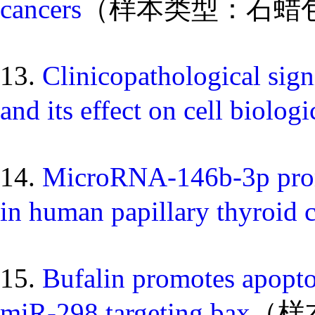
cancers
（样本类型：石蜡
13.
Clinicopathological sig
and its effect on cell biolog
14.
MicroRNA-146b-3p promot
in human papillary thyroid 
15.
Bufalin promotes apoptos
miR-298 targeting bax
（样