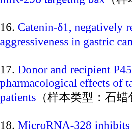
16.
Catenin-δ1, negatively 
aggressiveness in gastric ca
17.
Donor and recipient P45
pharmacological effects of t
patients
（样本类型：石蜡
18.
MicroRNA-328 inhibits p