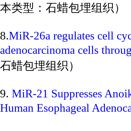
本类型：石蜡包埋组织）
8.
MiR-26a regulates cell cy
adenocarcinoma cells throu
石蜡包埋组织）
9.
MiR-21 Suppresses Anoi
Human Esophageal Adenoc