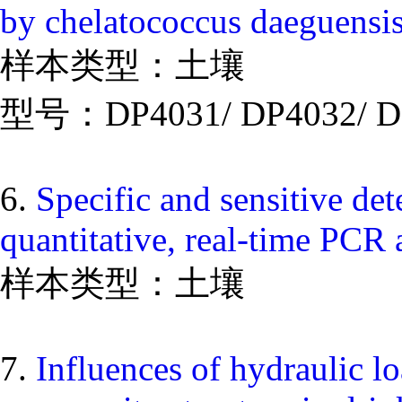
by chelatococcus daeguens
样本类型：土壤
型号：DP4031/ DP4032/ D
6.
Specific and sensitive det
quantitative, real‐time PCR 
样本类型：土壤
7.
Influences of hydraulic 