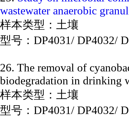
wastewater anaerobic granul
样本类型：土壤
型号：DP4031/ DP4032/ D
26. The removal of cyanobac
biodegradation in drinking 
样本类型：土壤
型号：DP4031/ DP4032/ D