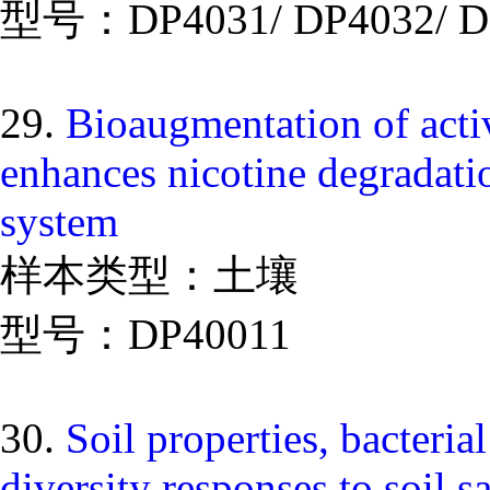
型号：DP4031/ DP4032/ D
29.
Bioaugmentation of acti
enhances nicotine degradati
system
样本类型：土壤
型号：DP40011
30.
Soil properties, bacter
diversity responses to soil s