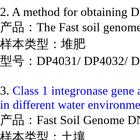
2. A method for obtaining
产品：The Fast soil genome 
样本类型：堆肥
型号：DP4031/ DP4032/ D
3.
Class 1 integronase gene a
in different water environm
产品：Fast Soil Genome DNA
样本类型：土壤