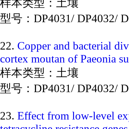
样本类型：土壤
型号：DP4031/ DP4032/ D
22.
Copper and bacterial div
cortex moutan of Paeonia su
样本类型：土壤
型号：DP4031/ DP4032/ D
23.
Effect from low-level e
tetracycline resistance genes 