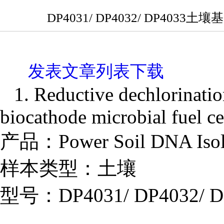
DP4031/ DP4032/ DP
发表文章列表下载
1. Reductive dechlorinatio
biocathode microbial fuel ce
产品：Power Soil DNA Isola
样本类型：土壤
型号：DP4031/ DP4032/ D