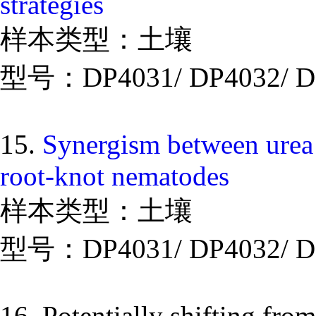
strategies
样本类型：土壤
型号：DP4031/ DP4032/ D
15.
Synergism between urea a
root-knot nematodes
样本类型：土壤
型号：DP4031/ DP4032/ D
16. Potentially shifting from