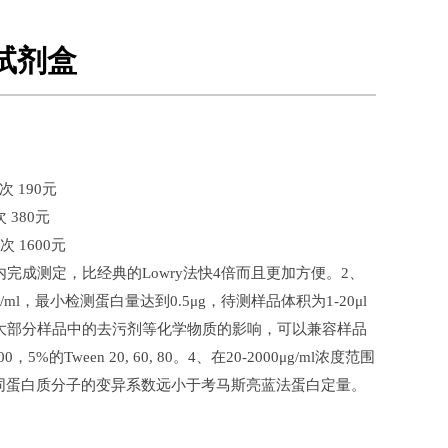
试剂盒
次 190元
380元
 1600元
内完成测定，比经典的Lowry法快4倍而且更加方便。2、
ml，最小检测蛋白量达到0.5μg，待测样品体积为1-20μl
绝大部分样品中的去污剂等化学物质的影响，可以兼容样品
0，5%的Tween 20, 60, 80。4、在20-2000μg/ml浓度范围
同蛋白质分子的变异系数远小于考马斯亮蓝法蛋白定量。