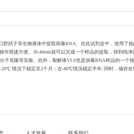
拭子等生物液体中提取病毒RNA。在此试剂盒中，使用了核酸助沉剂-
便。30-40min就可以完成一个样品的提取，得到纯净的RNA。RNA 
 selection, 体外翻译，和分子克隆等实验。此外，裂解液VLS也是病毒
20℃ 情况下稳定至2个月；在-80℃情况稳定半年; 同时，储
态
人才发展
联系我们