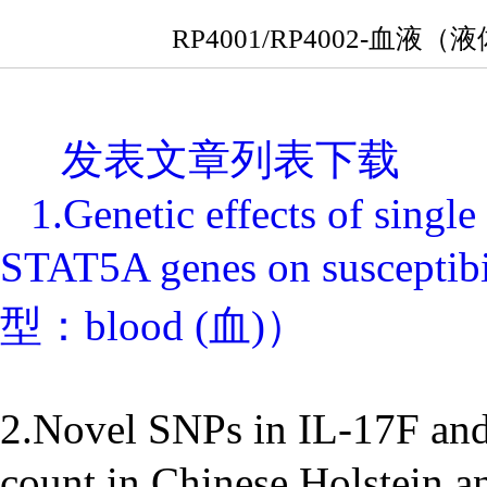
RP4001/RP4002-
发表文章列表下载
1.Genetic effects of sing
STAT5A genes on susceptib
型：blood (血)）
2.Novel SNPs in IL-17F and 
count in Chinese Holstei