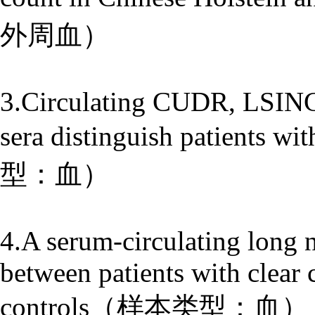
外周血）
3.Circulating CUDR, LSIN
sera distinguish patients 
型：血）
4.A serum-circulating long
between patients with clear 
controls（样本类型：血）