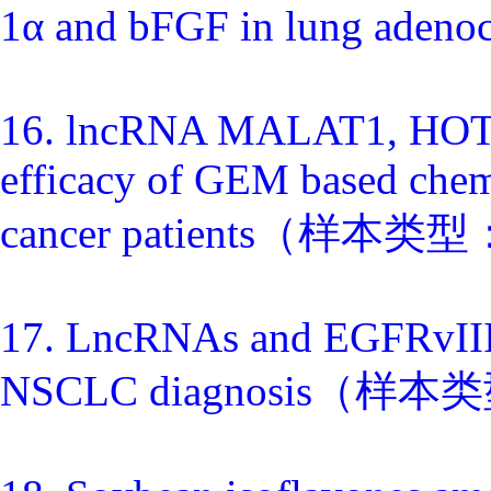
1α and bFGF in lung ad
16. lncRNA MALAT1, HOTTIP
efficacy of GEM based chemot
cancer patients（样本
17. LncRNAs and EGFRvIII 
NSCLC diagnosis（样