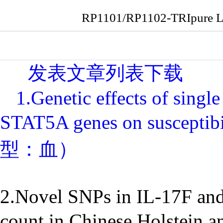
RP1101/RP1102-TRI
发表文章列表下载
1.Genetic effects of sing
STAT5A genes on susceptib
型：血）
2.Novel SNPs in IL-17F and 
count in Chinese Holstei